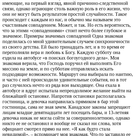
имеющие, на первый взгляд, явной причинно-следственной
связи, однако играющие столь важную роль в его жизни, что
они не могут быть результатом простой случайности. Такое
происходит с каждым из нас, и обычно мы называем это
счастливым совпадением. Может, и так. Но есть вероятность,
что за этими «совпадениями» стоит нечто более глубокое и
значимое. Примеры значимых совпадений Одна знакомая
поделилась со мной удивительным случаем синхроничности
из своего детства. Ей было тринадцать лет, и в то время ее
переполняли вера и любовь к Богу. Каждую субботу она
ездила на автобусе «в поисках богоугодного дела». Моя
знакомая верила, что Господь поручил ей выполнять Его
миссию на земле, и по субботам отправлялась искать
подходящие возможности. Маршрут она выбирала по наитию,
и часто с ней происходили удивительные события, но в тот
раз случилось нечто из ряда вон выходящее. Она ехала в
автобусе и вдруг испытала непреодолимое желание выйти на
ближайшей остановке. Напротив остановки располагалась
гостиница, и девочка направилась прямиком в бар этой
гостиницы, сама не зная зачем. Канадские законы запрещают
лицам младше девятнадцати лет посещать бары, и 13-летняя
девочка никак не могла сойти за совершеннолетнюю, однако
никто ее не остановил и вообще не сказал ни слова, хотя
официант смотрел прямо на нее. «Я как будто стала
невидимой», – вспоминает моя знакомая. Что-то заставило ее