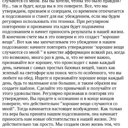
случаются со мной. Вы бы хотели, чтобы это было правдой?
Ну... так и будет, когда вы в это поверите. Все, что мы
утверждаем, признаем и созерцаем, со временем отпечатается
в подсознании и станет для нас убеждением, если мы будем
регулярно использовать эти техники. При регулярном
повторении и признании эта идея будет подхвачена
подсознанием и начнет приносить результаты в нашей жизни.
В конечном счете мы в это поверим и это создаст "хорошие
вещи". Вот как мы запечатлеваем это убеждение в нашем
подсознании: начните повторять утверждение ‘хорошие вещи
случаются со мной " в качестве аффирмации всякий раз, когда
это возможно, много раз в день, и, что не менее важно,
признавайте все хорошее, что происходит с вами каждый
день, начиная с самых простых базовых вещей, таких как
зеленый на светофоре или поиск чего-то особенного, что вы
любите на обед. Ищите и признавайте хорошие вещи каждый
день, будь то маленькие или большие, и таким образом вы
создаете шаблон. Сделайте это привычкой и получайте от
этого удовольствие. Регулярно признавая и повторяя это
утверждение, Вы придете к осознанию и в конце концов
поверите, что действительно "хорошие вещи случаются со
мной". Тогда начинается настоящее возбуждение. Как только
эта вера была принята нашим подсознанием, она начинает
приносить нам новые обстоятельства в нашей жизни. Это
действительно так просто. Мы создаем свою жизнь тем, что