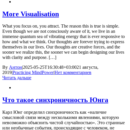
More Visualisation
What you focus on, you attract. The reason this is true is simple.
Even though we are not consciously aware of it, we live in an
immense quantum sea of vibrating energy that is ever responsive to
how and what we think. Our thoughts are forever trying to express
themselves in our lives. Our thoughts are creative forces, and the
sooner we realize this, the sooner we can begin designing our lives
with clarity and purpose. […]
By
Антон
|
2025-05-25T16:30:48+03:00
21 августа,
2019
|
Practicing MindPower
|
Нет комментариев
Читать дальше
Что такое синхроничность Юнга
Карл Юнг определил синхроничность как «наличие
смысловой связи между несколькими явлениями, которую
невозможно объяснить чистой случайностью». Это странные
или необычные события, происходящие с человеком, не