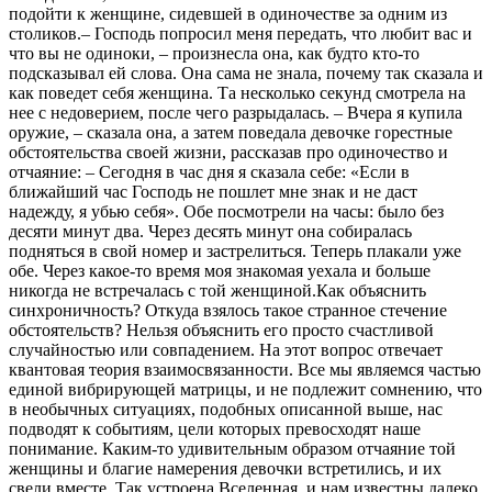
подойти к женщине, сидевшей в одиночестве за одним из
столиков.– Господь попросил меня передать, что любит вас и
что вы не одиноки, – произнесла она, как будто кто-то
подсказывал ей слова. Она сама не знала, почему так сказала и
как поведет себя женщина. Та несколько секунд смотрела на
нее с недоверием, после чего разрыдалась. – Вчера я купила
оружие, – сказала она, а затем поведала девочке горестные
обстоятельства своей жизни, рассказав про одиночество и
отчаяние: – Сегодня в час дня я сказала себе: «Если в
ближайший час Господь не пошлет мне знак и не даст
надежду, я убью себя». Обе посмотрели на часы: было без
десяти минут два. Через десять минут она собиралась
подняться в свой номер и застрелиться. Теперь плакали уже
обе. Через какое-то время моя знакомая уехала и больше
никогда не встречалась с той женщиной.Как объяснить
синхроничность? Откуда взялось такое странное стечение
обстоятельств? Нельзя объяснить его просто счастливой
случайностью или совпадением. На этот вопрос отвечает
квантовая теория взаимосвязанности. Все мы являемся частью
единой вибрирующей матрицы, и не подлежит сомнению, что
в необычных ситуациях, подобных описанной выше, нас
подводят к событиям, цели которых превосходят наше
понимание. Каким-то удивительным образом отчаяние той
женщины и благие намерения девочки встретились, и их
свели вместе. Так устроена Вселенная, и нам известны далеко