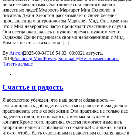
не все ее механизмы.Счастливые совпадения в жизни
известных людейМудрость Маргарет Мид Психолог и
писатель Джин Хьюстон рассказывает о своей беседе с
прославленным антропологом Маргарет Мид. Она заметила,
что с Мид невероятно часто происходят счастливые случаи.
Она всегда оказывалась в нужное время в нужном месте.
Однажды Джин поделилась своими наблюдениями с Мид. –
Вам так везет, – сказала она. [...]
By
Антон
|
2025-09-04T16:54:33+03:00
21 августа,
2019
|
Practicing MindPower
,
Spirituality
|
Нет комментариев
Читать дальше
Счастье и радость
Я абсолютно убежден, что наш долг и обязанность —
культивировать добродетель счастья и радости и ежедневно
практиковать это в своей жизни.Эта практика не только нас
наделяет силой, но и каждого, с кем мы вступаем в
контакт.Кроме того, практика счастья помогает изменить
вибрацию нашего глобального сознания.Вы должны найти
что-то, чтобы быть счастливым и радостным сегодня, даже в