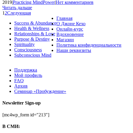
2019
|
Practicing MindPower
|
Нет комментариев
Читать дальше
1
2
Следующая
Главная
Success & Abundance
О Джоне Кехо
Health & Wellness
Онлайн-курс
Relationships & Love
Вдохновение
Purpose & Destiny
Магазин
Spirituality
Политика конфиденциальности
Consciousness
Наши реквизиты
Subconscious Mind
Поддержка
Мой профиль
FAQ
Архив
Семинар «Пробуждение»
Newsletter Sign-up
[mc4wp_form id="213"]
В СМИ: