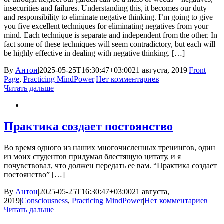
insecurities and failures. Understanding this, it becomes our duty
and responsibility to eliminate negative thinking. I’m going to give
you five excellent techniques for eliminating negatives from your
mind. Each technique is separate and independent from the other. In
fact some of these techniques will seem contradictory, but each will
be highly effective in dealing with negative thinking. […]
By
Антон
|
2025-05-25T16:30:47+03:00
21 августа, 2019
|
Front
Page
,
Practicing MindPower
|
Нет комментариев
Читать дальше
Практика создает постоянство
Во время одного из наших многочисленных тренингов, один
из моих студентов придумал блестящую цитату, и я
почувствовал, что должен передать ее вам. “Практика создает
постоянство” […]
By
Антон
|
2025-05-25T16:30:47+03:00
21 августа,
2019
|
Consciousness
,
Practicing MindPower
|
Нет комментариев
Читать дальше