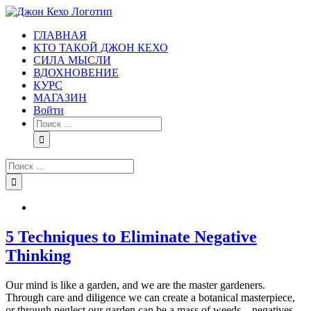
Skip
to
ГЛАВНАЯ
content
КТО ТАКОЙ ДЖОН КЕХО
СИЛА МЫСЛИ
ВДОХНОВЕНИЕ
КУРС
МАГАЗИН
Войти
Результат
поиска:
Результат
поиска:
5 Techniques to Eliminate Negative
Thinking
Our mind is like a garden, and we are the master gardeners.
Through care and diligence we can create a botanical masterpiece,
or through neglect our garden can be a mass of weeds—negatives,