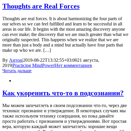
Thoughts are Real Forces
Thoughts are real forces. It is about harmonizing the four parts of
our selves so we can feel fulfilled and learn to be successful in all
areas in our life. It begins with the most amazing discovery anyone
can ever make; the discovery that we are much greater than what we
originally suspected. This happens when we realize that we are
more than just a body and a mind but actually have four parts that
make up who we are. […]
By
Антон
|
2019-08-22T13:32:55+03:00
21 августа,
2019
|
Practicing MindPower
|
Нет комментариев
Читать дальше
Как укоренить что-то в подсознании?
Мы можем запечатлеть в своем подсознании что-то, через две
техники: признание и утверждение. В некоторых случаях мы
также используем технику созерцания, но пока давайте
просто работать с признанием и утверждениями. Вот простая
вера, которую каждый может запечатлеть: хорошие вещи