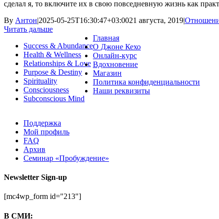
сделал я, то включите их в свою повседневную жизнь как прак
By
Антон
|
2025-05-25T16:30:47+03:00
21 августа, 2019
|
Отношени
Читать дальше
Главная
Success & Abundance
О Джоне Кехо
Health & Wellness
Онлайн-курс
Relationships & Love
Вдохновение
Purpose & Destiny
Магазин
Spirituality
Политика конфиденциальности
Consciousness
Наши реквизиты
Subconscious Mind
Поддержка
Мой профиль
FAQ
Архив
Семинар «Пробуждение»
Newsletter Sign-up
[mc4wp_form id="213"]
В СМИ: