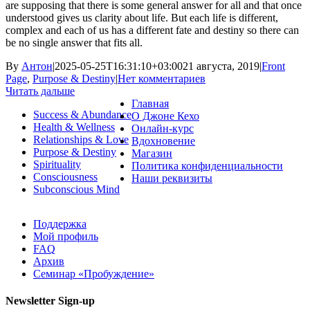
are supposing that there is some general answer for all and that once
understood gives us clarity about life. But each life is different,
complex and each of us has a different fate and destiny so there can
be no single answer that fits all.
By
Антон
|
2025-05-25T16:31:10+03:00
21 августа, 2019
|
Front
Page
,
Purpose & Destiny
|
Нет комментариев
Читать дальше
Главная
Success & Abundance
О Джоне Кехо
Health & Wellness
Онлайн-курс
Relationships & Love
Вдохновение
Purpose & Destiny
Магазин
Spirituality
Политика конфиденциальности
Consciousness
Наши реквизиты
Subconscious Mind
Поддержка
Мой профиль
FAQ
Архив
Семинар «Пробуждение»
Newsletter Sign-up