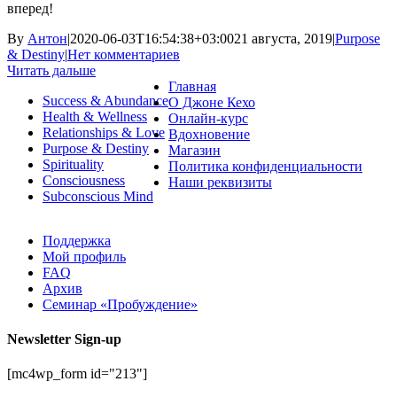
вперед!
By
Антон
|
2020-06-03T16:54:38+03:00
21 августа, 2019
|
Purpose
& Destiny
|
Нет комментариев
Читать дальше
Главная
Success & Abundance
О Джоне Кехо
Health & Wellness
Онлайн-курс
Relationships & Love
Вдохновение
Purpose & Destiny
Магазин
Spirituality
Политика конфиденциальности
Consciousness
Наши реквизиты
Subconscious Mind
Поддержка
Мой профиль
FAQ
Архив
Семинар «Пробуждение»
Newsletter Sign-up
[mc4wp_form id="213"]