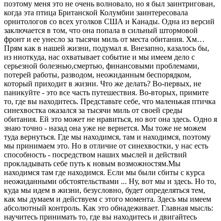
поэтому меня это не очень волновало, но я был заинтригован,
когда эта птица Британской Колумбии заинтересовала
орнитологов со всех уголков США и Канады. Одна из версий
заключается в том, что она попала в сильный штормовой
фронт и ее унесло за тысячи миль от места обитания. Хм…
Прям как в нашей жизни, подумал я. Внезапно, казалось бы,
из ниоткуда, нас охватывает событие и мы имеем дело с
серьезной болезнью,смертью, финансовыми проблемами,
потерей работы, разводом, неожиданным беспорядком,
который приходит в жизни. Что же делать? Во-первых, не
паникуйте - это все часть путешествия. Во-вторых, примите
то, где вы находитесь. Представьте себе, что маленькая птичка
синехвостка оказался за тысячи миль от своей среды
обитания. Ей это может не нравиться, но вот она здесь. Одно я
знаю точно - назад она уже не вернется. Мы тоже не можем
туда вернуться. Где мы находимся, там и находимся, поэтому
мы принимаем это. Но в отличие от синехвостки, у нас есть
способность - посредством наших мыслей и действий
прокладывать себе путь к новым возможностям.Мы
находимся там где находимся. Если мы были сбиты с курса
неожиданными обстоятельствами ... Ну, вот мы и здесь. Но то,
куда мы идем в жизни, безусловно, будет определяться тем,
как мы думаем и действуем с этого момента. Здесь мы имеем
абсолютный контроль. Как это обнадеживает. Главная мысль:
научитесь принимать то, где вы находитесь и двигайтесь