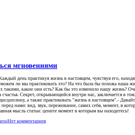
ться мгновениями
Каждый день практикуя жизнь в настоящем, чувствуя его, находя
о можем ли мы практиковать это? На что была бы похожа наша ж
 такими, какие они есть? Как бы это изменило нашу жизнь? Оче
ка счастья. Секрет, открывающийся внутри нас, заключается в т
ь дисциплину, а также практиковать "жизнь в настоящем".- Дава
я перед нами: вид, звук, переживание, самих себя, момент, в ко
лавная мысль статьи: цените момент в которым вы находитесь!
ness
|
Нет комментариев