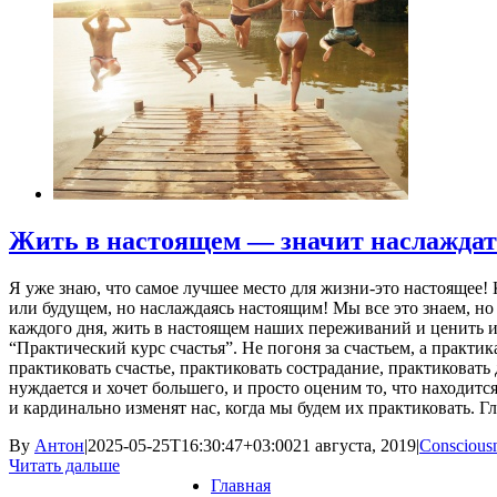
Жить в настоящем — значит наслажда
Я уже знаю, что самое лучшее место для жизни-это настоящее! 
или будущем, но наслаждаясь настоящим! Мы все это знаем, н
каждого дня, жить в настоящем наших переживаний и ценить их
“Практический курс счастья”. Не погоня за счастьем, а практи
практиковать счастье, практиковать сострадание, практиковат
нуждается и хочет большего, и просто оценим то, что находитс
и кардинально изменят нас, когда мы будем их практиковать. Г
By
Антон
|
2025-05-25T16:30:47+03:00
21 августа, 2019
|
Conscious
Читать дальше
Главная