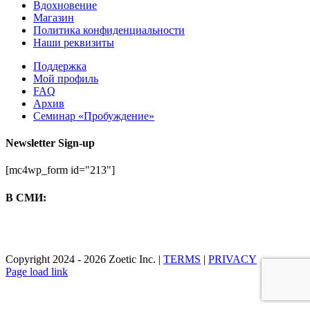
Вдохновение
Магазин
Политика конфиденциальности
Наши реквизиты
Поддержка
Мой профиль
FAQ
Архив
Семинар «Пробуждение»
Newsletter Sign-up
[mc4wp_form id="213"]
В СМИ:
Copyright 2024 - 2026 Zoetic Inc. |
TERMS
|
PRIVACY
Facebook
X
YouTube
Instagram
Page load link
Go
to
Top