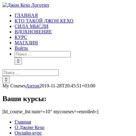
Skip
to
ГЛАВНАЯ
content
КТО ТАКОЙ ДЖОН КЕХО
СИЛА МЫСЛИ
ВДОХНОВЕНИЕ
КУРС
МАГАЗИН
Войти
Результат
поиска:
Результат
поиска:
My Courses
Антон
2019-11-28T20:45:51+03:00
Ваши курсы:
[ld_course_list num=»10″ mycourses=»enrolled»]
Главная
О Джоне Кехо
Онлайн-курс